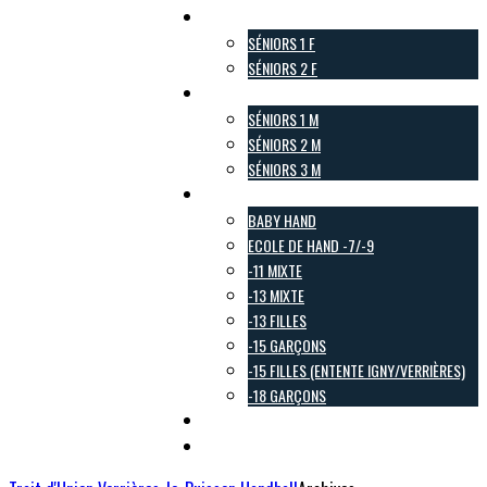
Pôle Féminin
SÉNIORS 1 F
SÉNIORS 2 F
Pôle Masculin
SÉNIORS 1 M
SÉNIORS 2 M
SÉNIORS 3 M
Pôle Jeunes
BABY HAND
ECOLE DE HAND -7/-9
-11 MIXTE
-13 MIXTE
-13 FILLES
-15 GARÇONS
-15 FILLES (ENTENTE IGNY/VERRIÈRES)
-18 GARÇONS
Pôle Loisirs
Galerie Photo