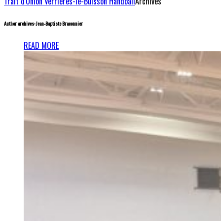
Trait d'Union Verrières-le-Buisson Handball
Archives
Author archives: Jean-Baptiste Braconnier
READ MORE