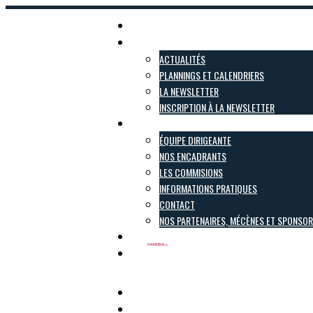
Accueil
Actualités
ACTUALITÉS
PLANNINGS ET CALENDRIERS
LA NEWSLETTER
INSCRIPTION À LA NEWSLETTER
Le club
ÉQUIPE DIRIGEANTE
NOS ENCADRANTS
LES COMMISIONS
INFORMATIONS PRATIQUES
CONTACT
NOS PARTENAIRES, MÉCÈNES ET SPONSO
Inscriptions
Boutique
Pôle Féminin