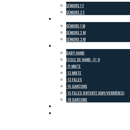
SÉNIORS 1 F
SÉNIORS 2 F
Pôle Masculin
SÉNIORS 1 M
SÉNIORS 2 M
SÉNIORS 3 M
Pôle Jeunes
BABY HAND
ECOLE DE HAND -7/-9
-11 MIXTE
-13 MIXTE
-13 FILLES
-15 GARÇONS
-15 FILLES (ENTENTE IGNY/VERRIÈRES)
-18 GARÇONS
Pôle Loisirs
Galerie Photo