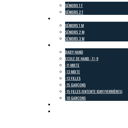
SÉNIORS 1 F
SÉNIORS 2 F
Pôle Masculin
SÉNIORS 1 M
SÉNIORS 2 M
SÉNIORS 3 M
Pôle Jeunes
BABY HAND
ECOLE DE HAND -7/-9
-11 MIXTE
-13 MIXTE
-13 FILLES
-15 GARÇONS
-15 FILLES (ENTENTE IGNY/VERRIÈRES)
-18 GARÇONS
Pôle Loisirs
Galerie Photo