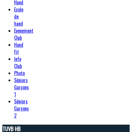
Hand
Ecole
de
hand
Evenement
Club
Hand
Fit
Info
Club
Photo
Séniors
Garçons
1
Séniors
Garçons
2
TUVB HB