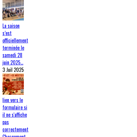
La saison
s’est
officiellement
terminée le
samedi 28
juin 2025…
3 Juil 2025
lien vers le
formulaire si
il ne s'affiche
pas
correctement
Chargement…