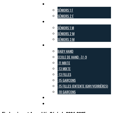
Pôle Féminin
SÉNIORS 1 F
SÉNIORS 2 F
Pôle Masculin
SÉNIORS 1 M
SÉNIORS 2 M
SÉNIORS 3 M
Pôle Jeunes
BABY HAND
ECOLE DE HAND -7/-9
-11 MIXTE
-13 MIXTE
-13 FILLES
-15 GARÇONS
-15 FILLES (ENTENTE IGNY/VERRIÈRES)
-18 GARÇONS
Pôle Loisirs
Galerie Photo