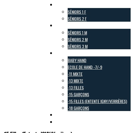
Pôle Féminin
SÉNIORS 1 F
SÉNIORS 2 F
Pôle Masculin
SÉNIORS 1 M
SÉNIORS 2 M
SÉNIORS 3 M
Pôle Jeunes
BABY HAND
ECOLE DE HAND -7/-9
-11 MIXTE
-13 MIXTE
-13 FILLES
-15 GARÇONS
-15 FILLES (ENTENTE IGNY/VERRIÈRES)
-18 GARÇONS
Pôle Loisirs
Galerie Photo