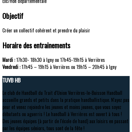
Exc/Hon départementale
Objectif
Créer un collectif cohérent et prendre du plaisir
Horaire des entrainements
Mardi :
17h30- 18h30 à Igny ou 17h45-19h15 à Verrières
Vendredi :
17h45 – 19h15 à Verrières ou 19h15 – 20h45 à Igny
TUVB HB
Le club de Handball du Trait d'Union Verrières-le-Buisson Handball
accueille grands et petits dans la pratique handballistique. N'ayez pas
peur et venez rejoindre les jeunes et moins jeunes, que vous soyez
débutants ou aguerris ! Le handball à Verrières est ouvert à tous !
Des jeunes équipes (à partir de l'école de hand) aux loisirs en passant
par les équipes séniors, tous sont de la fête !