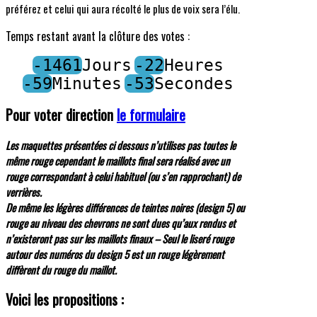
préférez et celui qui aura récolté le plus de voix sera l’élu.
Temps restant avant la clôture des votes :
-1461
Jours
-22
Heures
-59
Minutes
-53
Secondes
Pour voter direction
le formulaire
Les maquettes présentées ci dessous n’utilises pas toutes le
même rouge cependant le maillots final sera réalisé avec un
rouge correspondant à celui habituel (ou s’en rapprochant) de
verrières.
De même
les légères différences de teintes noires (design 5) ou
rouge au niveau des chevrons ne sont dues qu’aux rendus et
n’existeront pas sur les maillots finaux – Seul le liseré rouge
autour des numéros du design 5 est un rouge légèrement
diffèrent du rouge du maillot.
Voici les propositions :