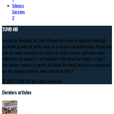
Séniors
Garçons
2
TUVB HB
Le club de Handball du Trait d'Union Verrières-le-Buisson Handball
accueille grands et petits dans la pratique handballistique. N'ayez pas
peur et venez rejoindre les jeunes et moins jeunes, que vous soyez
débutants ou aguerris ! Le handball à Verrières est ouvert à tous !
Des jeunes équipes (à partir de l'école de hand) aux loisirs en passant
par les équipes séniors, tous sont de la fête !
© 2022 TUVB HB. All rights reserved.
Derniers articles