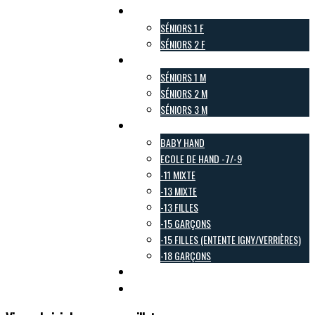
Pôle Féminin
SÉNIORS 1 F
SÉNIORS 2 F
Pôle Masculin
SÉNIORS 1 M
SÉNIORS 2 M
SÉNIORS 3 M
Pôle Jeunes
BABY HAND
ECOLE DE HAND -7/-9
-11 MIXTE
-13 MIXTE
-13 FILLES
-15 GARÇONS
-15 FILLES (ENTENTE IGNY/VERRIÈRES)
-18 GARÇONS
Pôle Loisirs
Galerie Photo