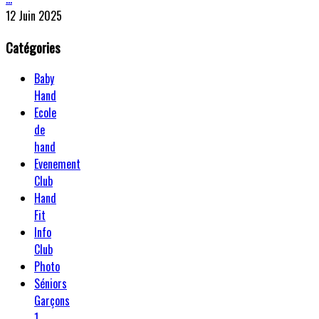
12 Juin 2025
Catégories
Baby
Hand
Ecole
de
hand
Evenement
Club
Hand
Fit
Info
Club
Photo
Séniors
Garçons
1