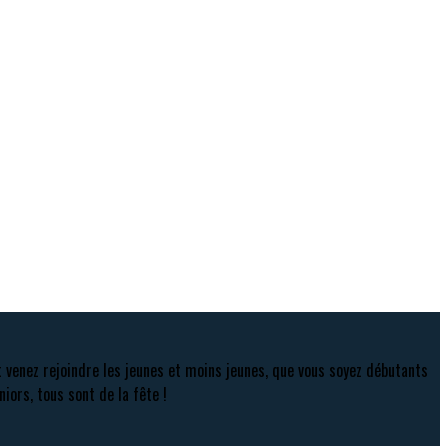
t venez rejoindre les jeunes et moins jeunes, que vous soyez débutants
niors, tous sont de la fête !