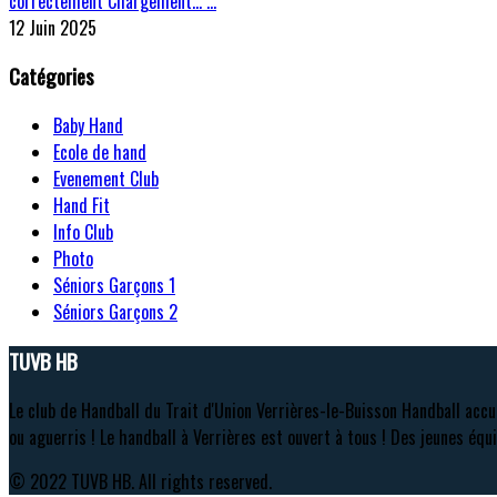
correctement Chargement… …
12 Juin 2025
Catégories
Baby Hand
Ecole de hand
Evenement Club
Hand Fit
Info Club
Photo
Séniors Garçons 1
Séniors Garçons 2
TUVB HB
Le club de Handball du Trait d'Union Verrières-le-Buisson Handball accu
ou aguerris ! Le handball à Verrières est ouvert à tous ! Des jeunes équi
© 2022 TUVB HB. All rights reserved.