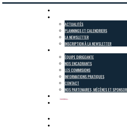
Accueil
Actualités
ACTUALITÉS
PLANNINGS ET CALENDRIERS
LA NEWSLETTER
INSCRIPTION À LA NEWSLETTER
Le club
ÉQUIPE DIRIGEANTE
NOS ENCADRANTS
LES COMMISIONS
INFORMATIONS PRATIQUES
CONTACT
NOS PARTENAIRES, MÉCÈNES ET SPONSO
Inscriptions
Boutique
Pôle Féminin