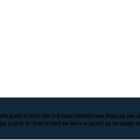
eille grands et petits dans la pratique handballistique. N'ayez pas peur e
pes (à partir de l'école de hand) aux loisirs en passant par les équipes sé