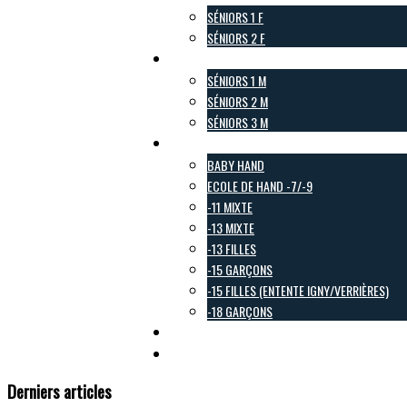
SÉNIORS 1 F
SÉNIORS 2 F
Pôle Masculin
SÉNIORS 1 M
SÉNIORS 2 M
SÉNIORS 3 M
Pôle Jeunes
BABY HAND
ECOLE DE HAND -7/-9
-11 MIXTE
-13 MIXTE
-13 FILLES
-15 GARÇONS
-15 FILLES (ENTENTE IGNY/VERRIÈRES)
-18 GARÇONS
Pôle Loisirs
Galerie Photo
Derniers articles