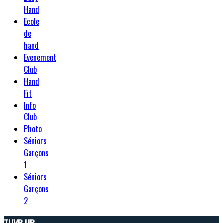
Hand
Ecole
de
hand
Evenement
Club
Hand
Fit
Info
Club
Photo
Séniors
Garçons
1
Séniors
Garçons
2
TUVB HB