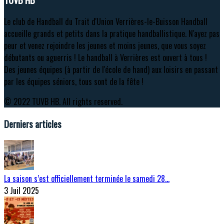
Le club de Handball du Trait d'Union Verrières-le-Buisson Handball
accueille grands et petits dans la pratique handballistique. N'ayez pas
peur et venez rejoindre les jeunes et moins jeunes, que vous soyez
débutants ou aguerris ! Le handball à Verrières est ouvert à tous !
Des jeunes équipes (à partir de l'école de hand) aux loisirs en passant
par les équipes séniors, tous sont de la fête !
© 2022 TUVB HB. All rights reserved.
Derniers articles
La saison s’est officiellement terminée le samedi 28…
3 Juil 2025