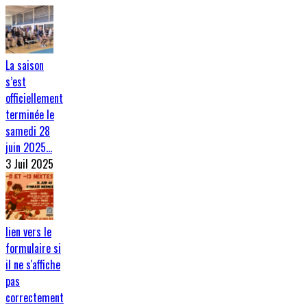
La saison
s’est
officiellement
terminée le
samedi 28
juin 2025…
3 Juil 2025
lien vers le
formulaire si
il ne s'affiche
pas
correctement