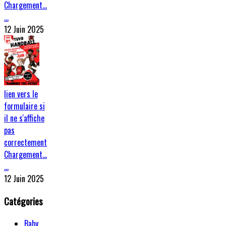
Chargement…
…
12 Juin 2025
lien vers le
formulaire si
il ne s'affiche
pas
correctement
Chargement…
…
12 Juin 2025
Catégories
Baby