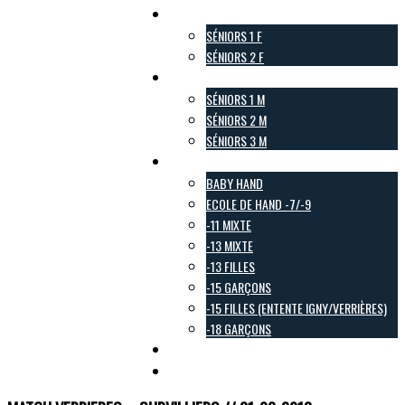
Pôle Féminin
SÉNIORS 1 F
SÉNIORS 2 F
Pôle Masculin
SÉNIORS 1 M
SÉNIORS 2 M
SÉNIORS 3 M
Pôle Jeunes
BABY HAND
ECOLE DE HAND -7/-9
-11 MIXTE
-13 MIXTE
-13 FILLES
-15 GARÇONS
-15 FILLES (ENTENTE IGNY/VERRIÈRES)
-18 GARÇONS
Pôle Loisirs
Galerie Photo