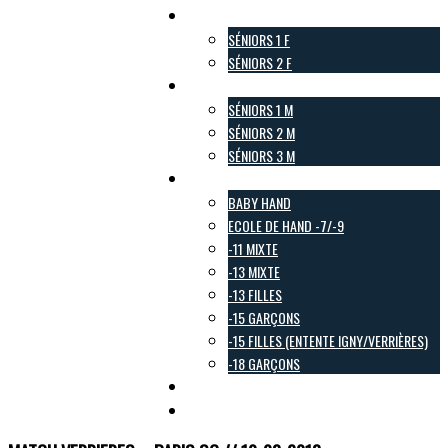
Pôle Féminin
SÉNIORS 1 F
SÉNIORS 2 F
Pôle Masculin
SÉNIORS 1 M
SÉNIORS 2 M
SÉNIORS 3 M
Pôle Jeunes
BABY HAND
ECOLE DE HAND -7/-9
-11 MIXTE
-13 MIXTE
-13 FILLES
-15 GARÇONS
-15 FILLES (ENTENTE IGNY/VERRIÈRES)
-18 GARÇONS
Pôle Loisirs
Galerie Photo