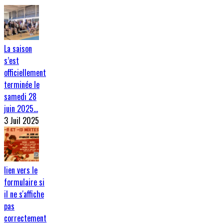
La saison
s’est
officiellement
terminée le
samedi 28
juin 2025…
3 Juil 2025
lien vers le
formulaire si
il ne s'affiche
pas
correctement