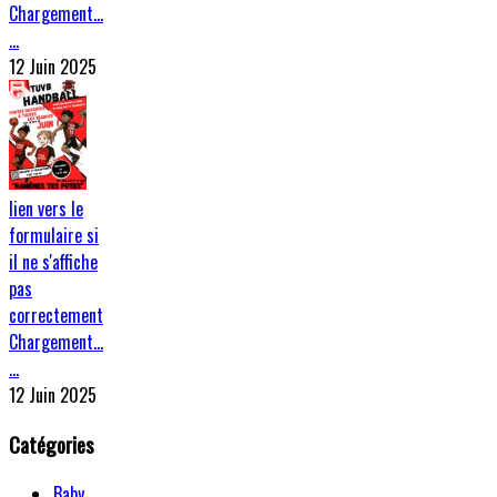
Chargement…
…
12 Juin 2025
lien vers le
formulaire si
il ne s'affiche
pas
correctement
Chargement…
…
12 Juin 2025
Catégories
Baby