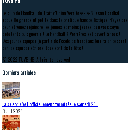
TUVB HB
Le club de Handball du Trait d'Union Verrières-le-Buisson Handball
accueille grands et petits dans la pratique handballistique. N'ayez pas
peur et venez rejoindre les jeunes et moins jeunes, que vous soyez
débutants ou aguerris ! Le handball à Verrières est ouvert à tous !
Des jeunes équipes (à partir de l'école de hand) aux loisirs en passant
par les équipes séniors, tous sont de la fête !
© 2022 TUVB HB. All rights reserved.
Derniers articles
La saison s’est officiellement terminée le samedi 28…
3 Juil 2025