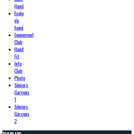
Hand
Ecole
de
hand
Evenement
Club
Hand
Fit
Info
Club
Photo
Séniors
Garçons
1
Séniors
Garçons
2