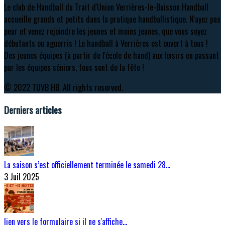
Le club de Handball du Trait d'Union Verrières-le-Buisson Handball
accueille grands et petits dans la pratique handballistique. N'ayez pas
peur et venez rejoindre les jeunes et moins jeunes, que vous soyez
débutants ou aguerris ! Le handball à Verrières est ouvert à tous !
Des jeunes équipes (à partir de l'école de hand) aux loisirs en passant
par les équipes séniors, tous sont de la fête !
© 2022 TUVB HB. All rights reserved.
Derniers articles
La saison s’est officiellement terminée le samedi 28…
3 Juil 2025
lien vers le formulaire si il ne s'affiche…