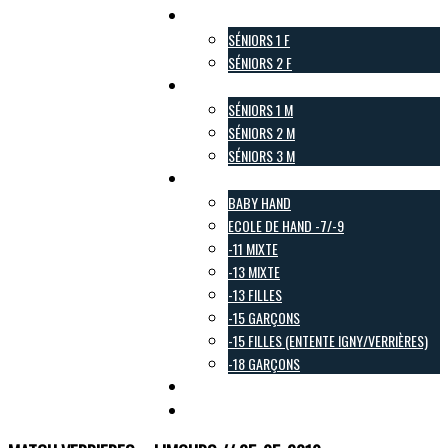
Pôle Féminin
SÉNIORS 1 F
SÉNIORS 2 F
Pôle Masculin
SÉNIORS 1 M
SÉNIORS 2 M
SÉNIORS 3 M
Pôle Jeunes
BABY HAND
ECOLE DE HAND -7/-9
-11 MIXTE
-13 MIXTE
-13 FILLES
-15 GARÇONS
-15 FILLES (ENTENTE IGNY/VERRIÈRES)
-18 GARÇONS
Pôle Loisirs
Galerie Photo