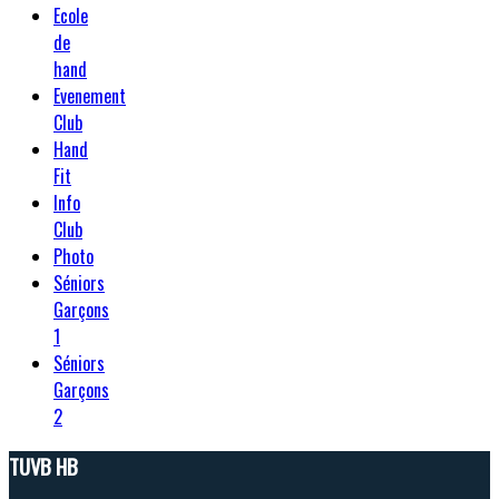
Ecole
de
hand
Evenement
Club
Hand
Fit
Info
Club
Photo
Séniors
Garçons
1
Séniors
Garçons
2
TUVB HB