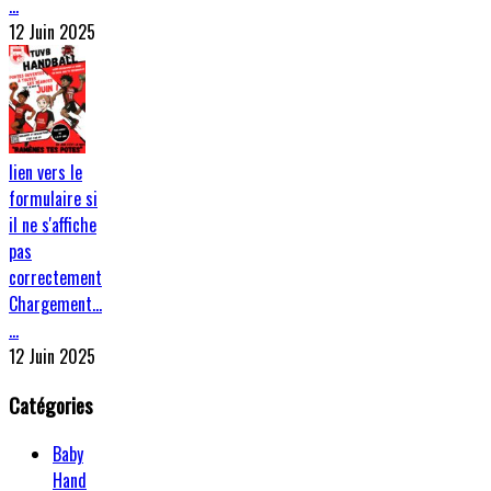
…
12 Juin 2025
lien vers le
formulaire si
il ne s'affiche
pas
correctement
Chargement…
…
12 Juin 2025
Catégories
Baby
Hand