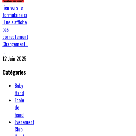
lien vers le
formulaire si
il ne s'affiche
pas
correctement
Chargement…
…
12 Juin 2025
Catégories
Baby
Hand
Ecole
de
hand
Evenement
Club