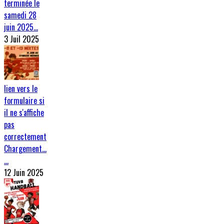
terminée le
samedi 28
juin 2025…
3 Juil 2025
lien vers le
formulaire si
il ne s'affiche
pas
correctement
Chargement…
…
12 Juin 2025