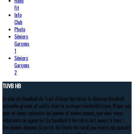
Hand
Fit
Info
Club
Photo
Séniors
Garçons
1
Séniors
Garçons
2
TUVB HB
Le club de Handball du Trait d'Union Verrières-le-Buisson Handball
accueille grands et petits dans la pratique handballistique. N'ayez pas
peur et venez rejoindre les jeunes et moins jeunes, que vous soyez
débutants ou aguerris ! Le handball à Verrières est ouvert à tous !
Des jeunes équipes (à partir de l'école de hand) aux loisirs en passant