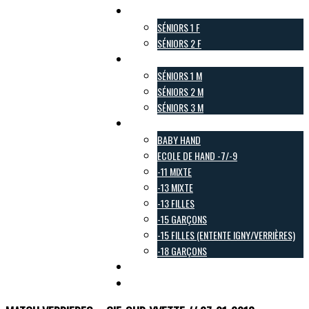
Pôle Féminin
SÉNIORS 1 F
SÉNIORS 2 F
Pôle Masculin
SÉNIORS 1 M
SÉNIORS 2 M
SÉNIORS 3 M
Pôle Jeunes
BABY HAND
ECOLE DE HAND -7/-9
-11 MIXTE
-13 MIXTE
-13 FILLES
-15 GARÇONS
-15 FILLES (ENTENTE IGNY/VERRIÈRES)
-18 GARÇONS
Pôle Loisirs
Galerie Photo