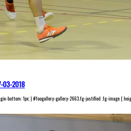
-03-2018
gin-bottom: 1px; } #foogallery-gallery-2663.fg-justified .fg-image { heig