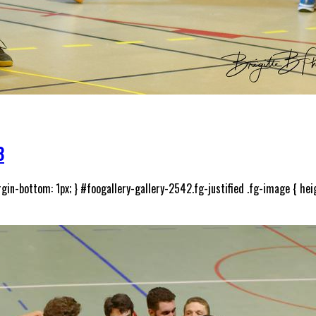
8
gin-bottom: 1px; } #foogallery-gallery-2542.fg-justified .fg-image { heig