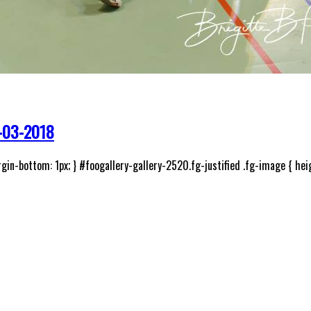
-03-2018
gin-bottom: 1px; } #foogallery-gallery-2520.fg-justified .fg-image { heig