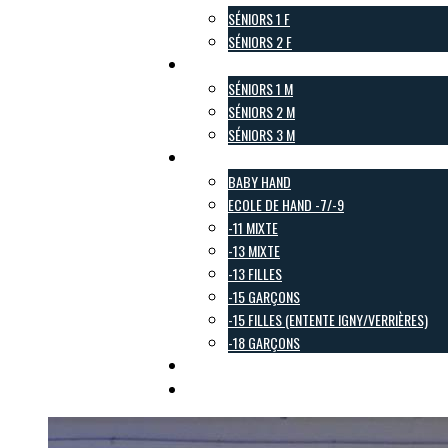
SÉNIORS 1 F
SÉNIORS 2 F
Pôle Masculin
SÉNIORS 1 M
SÉNIORS 2 M
SÉNIORS 3 M
Pôle Jeunes
BABY HAND
ECOLE DE HAND -7/-9
-11 MIXTE
-13 MIXTE
-13 FILLES
-15 GARÇONS
-15 FILLES (ENTENTE IGNY/VERRIÈRES)
-18 GARÇONS
Pôle Loisirs
Galerie Photo