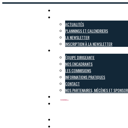
Accueil
Actualités
ACTUALITÉS
PLANNINGS ET CALENDRIERS
LA NEWSLETTER
INSCRIPTION À LA NEWSLETTER
Le club
ÉQUIPE DIRIGEANTE
NOS ENCADRANTS
LES COMMISIONS
INFORMATIONS PRATIQUES
CONTACT
NOS PARTENAIRES, MÉCÈNES ET SPONSO
Inscriptions
Boutique
Pôle Féminin