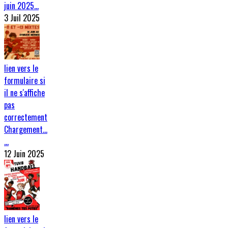
juin 2025…
3 Juil 2025
lien vers le
formulaire si
il ne s'affiche
pas
correctement
Chargement…
…
12 Juin 2025
lien vers le