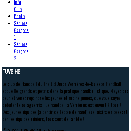
Info
Club
Photo
Séniors
Garçons
1
Séniors
Garçons
2
TUVB HB
Le club de Handball du Trait d'Union Verrières-le-Buisson Handball
accueille grands et petits dans la pratique handballistique. N'ayez pas
peur et venez rejoindre les jeunes et moins jeunes, que vous soyez
débutants ou aguerris ! Le handball à Verrières est ouvert à tous !
Des jeunes équipes (à partir de l'école de hand) aux loisirs en passant
par les équipes séniors, tous sont de la fête !
© 2022 TUVB HB. All rights reserved.