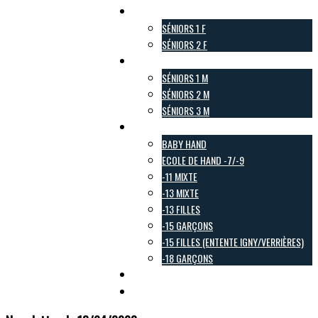
Pôle Féminin
SÉNIORS 1 F
SÉNIORS 2 F
Pôle Masculin
SÉNIORS 1 M
SÉNIORS 2 M
SÉNIORS 3 M
Pôle Jeunes
BABY HAND
ECOLE DE HAND -7/-9
-11 MIXTE
-13 MIXTE
-13 FILLES
-15 GARÇONS
-15 FILLES (ENTENTE IGNY/VERRIÈRES)
-18 GARÇONS
Pôle Loisirs
Galerie Photo