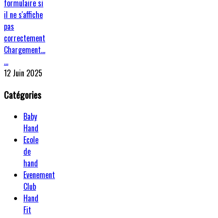
formulaire si
il ne s'affiche
pas
correctement
Chargement…
…
12 Juin 2025
Catégories
Baby
Hand
Ecole
de
hand
Evenement
Club
Hand
Fit