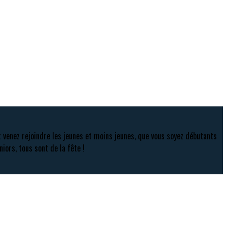
t venez rejoindre les jeunes et moins jeunes, que vous soyez débutants
niors, tous sont de la fête !