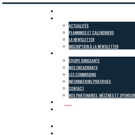
Accueil
Actualités
ACTUALITÉS
PLANNINGS ET CALENDRIERS
LA NEWSLETTER
INSCRIPTION À LA NEWSLETTER
Le club
ÉQUIPE DIRIGEANTE
NOS ENCADRANTS
LES COMMISIONS
INFORMATIONS PRATIQUES
CONTACT
NOS PARTENAIRES, MÉCÈNES ET SPONSO
Inscriptions
Boutique
Pôle Féminin