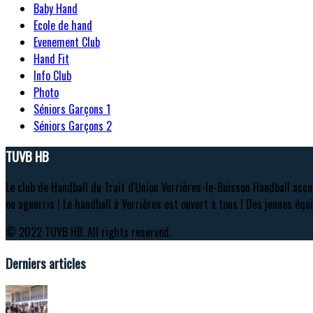
Baby Hand
Ecole de hand
Evenement Club
Hand Fit
Info Club
Photo
Séniors Garçons 1
Séniors Garçons 2
TUVB HB
Le club de Handball du Trait d'Union Verrières-le-Buisson Handball accu
ou aguerris ! Le handball à Verrières est ouvert à tous ! Des jeunes équi
© 2022 TUVB HB. All rights reserved.
Derniers articles