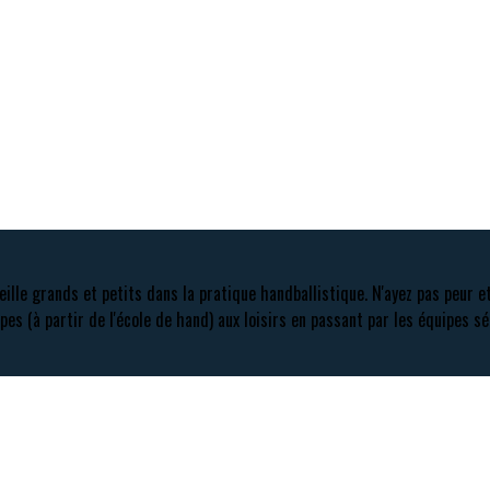
eille grands et petits dans la pratique handballistique. N'ayez pas peur e
pes (à partir de l'école de hand) aux loisirs en passant par les équipes sé