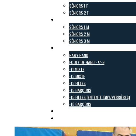
SÉNIORS 1 F
SÉNIORS 2 F
Pôle Masculin
SÉNIORS 1 M
SÉNIORS 2 M
SÉNIORS 3 M
Pôle Jeunes
BABY HAND
ECOLE DE HAND -7/-9
-11 MIXTE
-13 MIXTE
-13 FILLES
-15 GARÇONS
-15 FILLES (ENTENTE IGNY/VERRIÈRES)
-18 GARÇONS
Pôle Loisirs
Galerie Photo