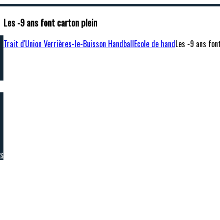
Les -9 ans font carton plein
Trait d'Union Verrières-le-Buisson Handball
Ecole de hand
Les -9 ans fon
RS